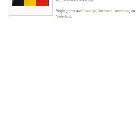
België grenst aan
Frankrijk
,
Duitsland
,
Luxemburg
en
Nederland
.