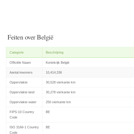
Feiten over België
Categorie
Beschrijving
Officiële Naam
Koninkrijk België
Aantal inwoners
10,414,336
Oppervlakte
30,528 vierkante km
Oppervlakte land
30,278 vierkante km
Oppervlakte water
250 vierkante km
FIPS-10 Country
BE
Code
ISO 3166-1 Country
BE
Code