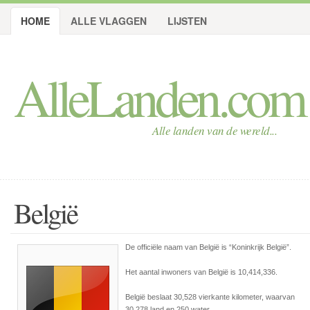
HOME
ALLE VLAGGEN
LIJSTEN
AlleLanden.com
Alle landen van de wereld...
België
De officiële naam van België is
“Koninkrijk België”
.
Het aantal inwoners van België is 10,414,336.
België beslaat 30,528 vierkante kilometer, waarvan
30,278 land en 250 water.