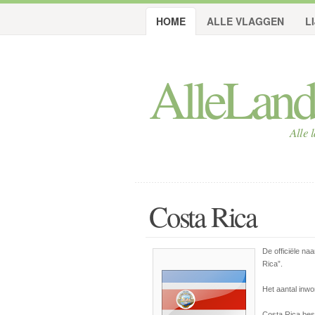
HOME
ALLE VLAGGEN
L
AlleLan
Alle 
Costa Rica
De officiële na
Rica”
.
Het aantal inwo
Costa Rica besl