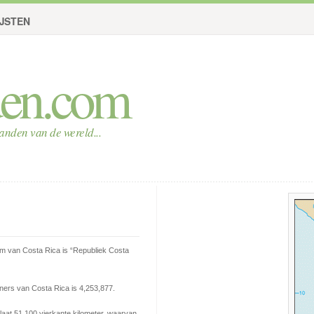
IJSTEN
den.com
landen van de wereld...
am van Costa Rica is
“Republiek Costa
ners van Costa Rica is 4,253,877.
aat 51,100 vierkante kilometer, waarvan