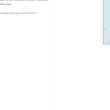
440 water.
nst aan
Nicaragua
en
Panama
.