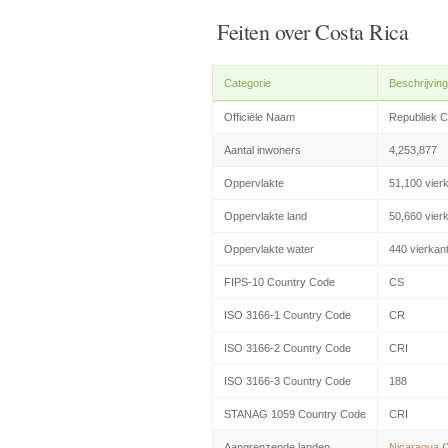
Feiten over Costa Rica
Categorie
Beschrijving
Officiële Naam
Republiek C
Aantal inwoners
4,253,877
Oppervlakte
51,100 vier
Oppervlakte land
50,660 vier
Oppervlakte water
440 vierkan
FIPS-10 Country Code
CS
ISO 3166-1 Country Code
CR
ISO 3166-2 Country Code
CRI
ISO 3166-3 Country Code
188
STANAG 1059 Country Code
CRI
Aangrenzende landen
Nicaragua
(