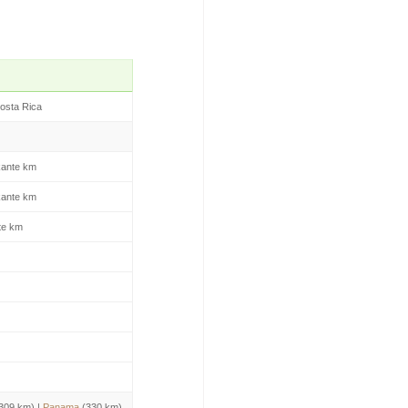
osta Rica
kante km
kante km
te km
309 km) |
Panama
(330 km)