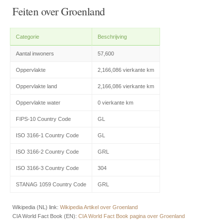
Feiten over Groenland
Categorie
Beschrijving
Aantal inwoners
57,600
Oppervlakte
2,166,086 vierkante km
Oppervlakte land
2,166,086 vierkante km
Oppervlakte water
0 vierkante km
FIPS-10 Country Code
GL
ISO 3166-1 Country Code
GL
ISO 3166-2 Country Code
GRL
ISO 3166-3 Country Code
304
STANAG 1059 Country Code
GRL
Wikipedia (NL) link:
Wikipedia Artikel over Groenland
CIA World Fact Book (EN):
CIA World Fact Book pagina over Groenland