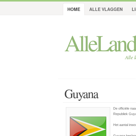
HOME
ALLE VLAGGEN
L
AlleLan
Alle 
Guyana
De officiële n
Republiek Guy
Het aantal inw
Guyana beslaat