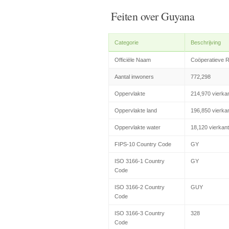
Feiten over Guyana
Categorie
Beschrijving
Officiële Naam
Coöperatieve 
Aantal inwoners
772,298
Oppervlakte
214,970 vierka
Oppervlakte land
196,850 vierka
Oppervlakte water
18,120 vierkan
FIPS-10 Country Code
GY
ISO 3166-1 Country
GY
Code
ISO 3166-2 Country
GUY
Code
ISO 3166-3 Country
328
Code