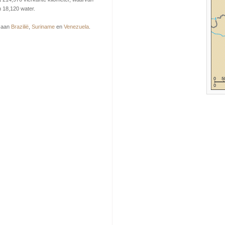
 18,120 water.
 aan
Brazilië
,
Suriname
en
Venezuela
.