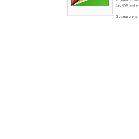
196,850 land en
Guyana grenst