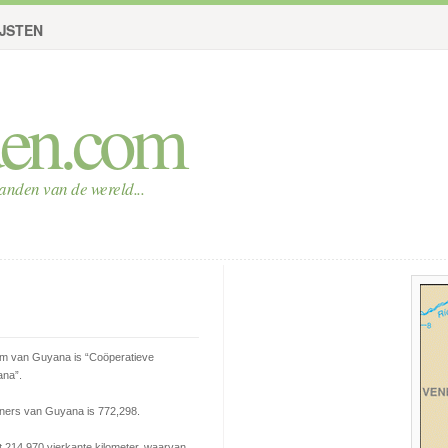
IJSTEN
den.com
landen van de wereld...
aam van Guyana is
“Coöperatieve
ana”
.
oners van Guyana is 772,298.
 214,970 vierkante kilometer, waarvan