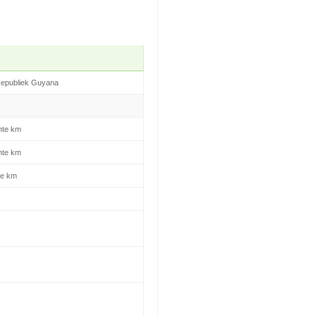
Republiek Guyana
nte km
nte km
te km