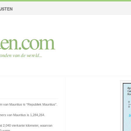
IJSTEN
den.com
landen van de wereld...
am van Mauritius is
“Republiek Mauritius”
.
ners van Mauritius is 1,284,264.
at 2,040 vierkante kilometer, waarvan
0 water.