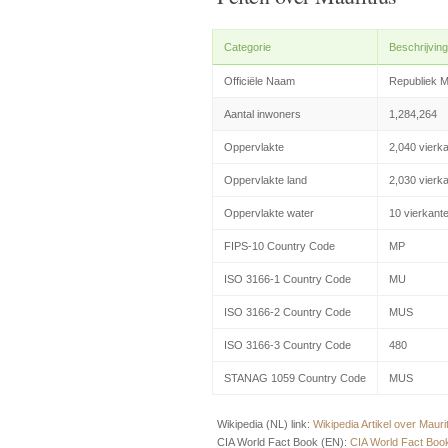
Categorie
Beschrijving
Officiële Naam
Republiek M
Aantal inwoners
1,284,264
Oppervlakte
2,040 vierk
Oppervlakte land
2,030 vierk
Oppervlakte water
10 vierkant
FIPS-10 Country Code
MP
ISO 3166-1 Country Code
MU
ISO 3166-2 Country Code
MUS
ISO 3166-3 Country Code
480
STANAG 1059 Country Code
MUS
Wikipedia (NL) link:
Wikipedia Artikel over Mauri
CIA World Fact Book (EN):
CIA World Fact Book