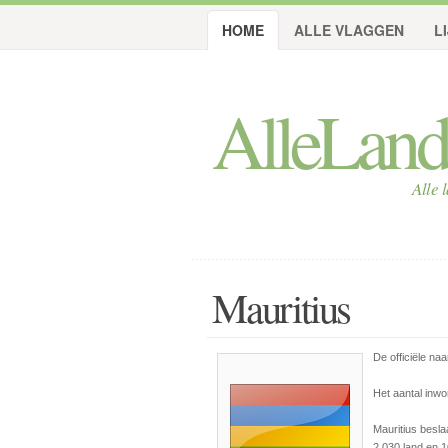
HOME
ALLE VLAGGEN
L
AlleLan
Alle 
Mauritius
De officiële na
Het aantal inwo
Mauritius besla
2,030 land en 1