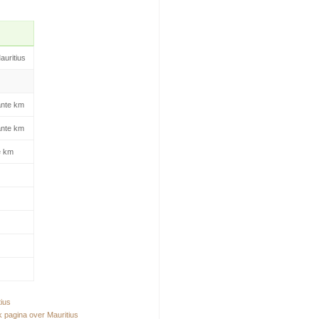
auritius
ante km
ante km
e km
tius
 pagina over Mauritius