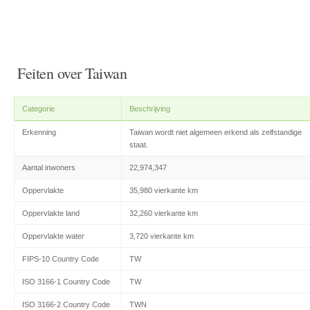
Feiten over Taiwan
Categorie
Beschrijving
Erkenning
Taiwan wordt niet algemeen erkend als zelfstandige
staat.
Aantal inwoners
22,974,347
Oppervlakte
35,980 vierkante km
Oppervlakte land
32,260 vierkante km
Oppervlakte water
3,720 vierkante km
FIPS-10 Country Code
TW
ISO 3166-1 Country Code
TW
ISO 3166-2 Country Code
TWN