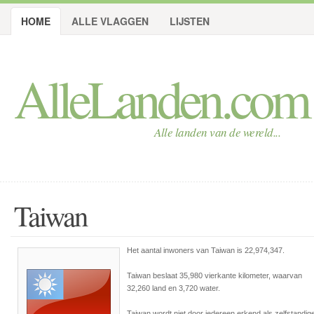
HOME
ALLE VLAGGEN
LIJSTEN
AlleLanden.com
Alle landen van de wereld...
Taiwan
Het aantal inwoners van Taiwan is 22,974,347.
Taiwan beslaat 35,980 vierkante kilometer, waarvan
32,260 land en 3,720 water.
Taiwan wordt niet door iedereen erkend als zelfstandig