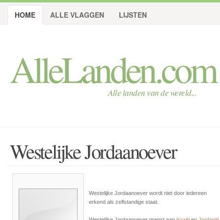
HOME
ALLE VLAGGEN
LIJSTEN
AlleLanden.com
Alle landen van de wereld...
Westelijke Jordaanoever
Westelijke Jordaanoever wordt niet door iedereen
erkend als zelfstandige staat.
Westelijke Jordaanoever grenst aan
Israël
en
Jordanië