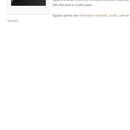
995,450 land en 6,000 water.
Egypte grenst aan
Palestijnse Autoriteit
,
Israël
,
Libië
en
Soedan
.