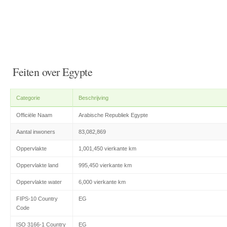
Feiten over Egypte
Categorie
Beschrijving
Officiële Naam
Arabische Republiek Egypte
Aantal inwoners
83,082,869
Oppervlakte
1,001,450 vierkante km
Oppervlakte land
995,450 vierkante km
Oppervlakte water
6,000 vierkante km
FIPS-10 Country
EG
Code
ISO 3166-1 Country
EG