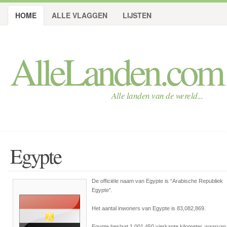
HOME
ALLE VLAGGEN
LIJSTEN
AlleLanden.com
Alle landen van de wereld...
Egypte
De officiële naam van Egypte is
“Arabische Republiek
Egypte”
.
Het aantal inwoners van Egypte is 83,082,869.
Egypte beslaat 1,001,450 vierkante kilometer, waarvan