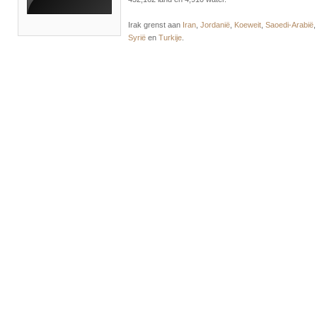
Irak grenst aan
Iran
,
Jordanië
,
Koeweit
,
Saoedi-Arabië
,
Syrië
en
Turkije
.