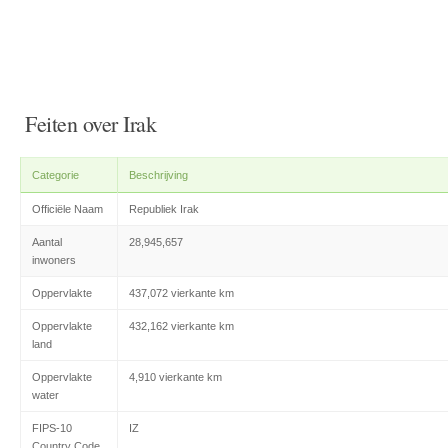
Feiten over Irak
Categorie
Beschrijving
Officiële Naam
Republiek Irak
Aantal
28,945,657
inwoners
Oppervlakte
437,072 vierkante km
Oppervlakte
432,162 vierkante km
land
Oppervlakte
4,910 vierkante km
water
FIPS-10
IZ
Country Code