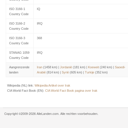
ISO 3166-1
IQ
Country Code
ISO 3166-2
IRQ
Country Code
ISO 3166-3
368
Country Code
STANAG 1059
IRQ
Country Code
Aangrenzende
Iran
(1458 km) |
Jordanië
(181 km) |
Koeweit
(240 km) |
Saoedi-
landen
Arabië
(814 km) |
Syrië
(605 km) |
Turkije
(352 km)
Wikipedia (NL) link:
Wikipedia Artikel over Irak
CIA World Fact Book (EN):
CIA World Fact Book pagina over Irak
Copyright ©2009-2026 AlleLanden.com. Alle rechten voorbehouden.