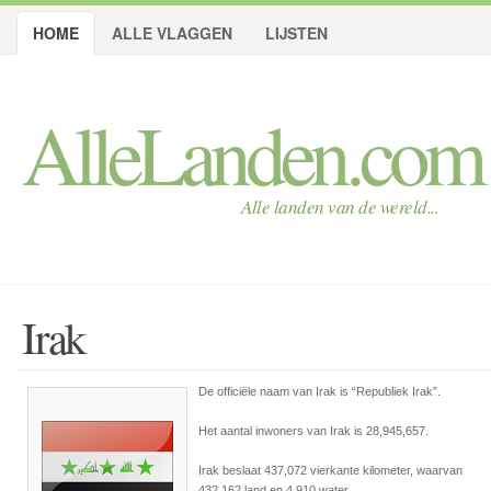
HOME
ALLE VLAGGEN
LIJSTEN
AlleLanden.com
Alle landen van de wereld...
Irak
De officiële naam van Irak is
“Republiek Irak”
.
Het aantal inwoners van Irak is 28,945,657.
Irak beslaat 437,072 vierkante kilometer, waarvan
432,162 land en 4,910 water.